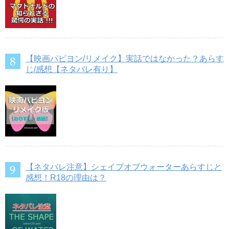
【映画パピヨン/リメイク】実話ではなかった？あらす
じ/感想【ネタバレ有り】
【ネタバレ注意】シェイプオブウォーターあらすじと
感想！R18の理由は？