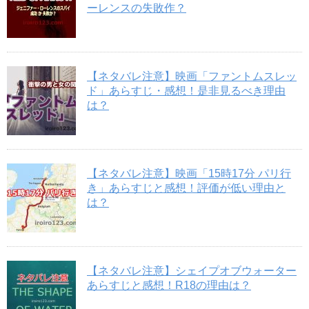
ーレンスの失敗作？
【ネタバレ注意】映画「ファントムスレッ
ド」あらすじ・感想！是非見るべき理由
は？
【ネタバレ注意】映画「15時17分 パリ行
き」あらすじと感想！評価が低い理由と
は？
【ネタバレ注意】シェイプオブウォーター
あらすじと感想！R18の理由は？