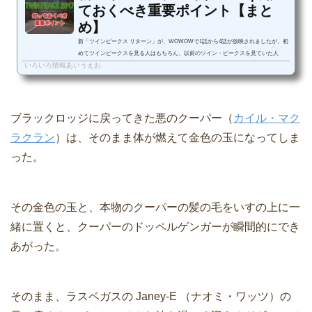
ておくべき重要ポイント【まと
め】
新「ツインピークス リターン」が、WOWOWで1話から4話が放映されましたが、初
めてツインピークスを見る人はもちろん、以前のツイン・ピークスを見ていた人
いろいろ情報あいうえお
も、一体何が起こっているのか、ついて行けない人の方が多かったのではないか、
と思います。そこで、新「ツイ...
ブラックロッジに戻ってきた悪のクーパー（
カイル・マク
ラクラン
）は、そのまま体が燃えて金色の玉になってしま
った。
その金色の玉と、本物のクーパーの髪の毛をいすの上に一
緒に置くと、クーパーのドッペルゲンガーが瞬間的にでき
あがった。
そのまま、ラスベガスの Janey-E （ナオミ・ワッツ）の