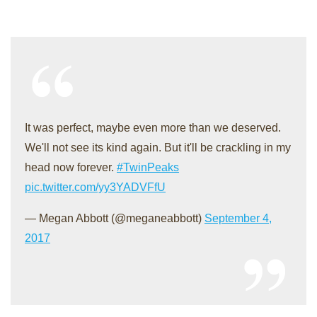
It was perfect, maybe even more than we deserved.
We'll not see its kind again. But it'll be crackling in my
head now forever.
#TwinPeaks
pic.twitter.com/yy3YADVFfU
— Megan Abbott (@meganeabbott)
September 4,
2017