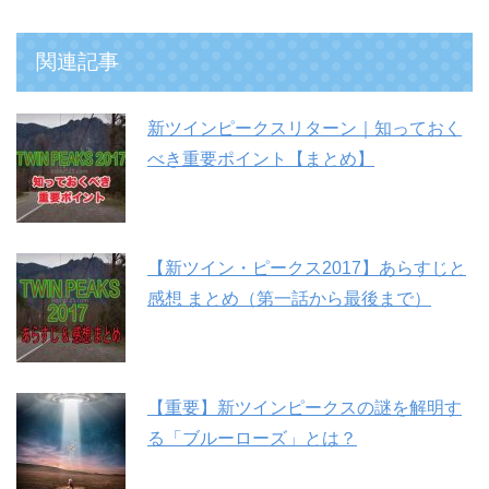
関連記事
新ツインピークスリターン｜知っておく
べき重要ポイント【まとめ】
【新ツイン・ピークス2017】あらすじと
感想 まとめ（第一話から最後まで）
【重要】新ツインピークスの謎を解明す
る「ブルーローズ」とは？