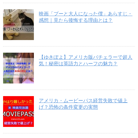
映画「プーと大人になった僕」あらすじ・
感想｜見たら後悔する理由とは？
【ゆきぽよ】アメリカ版バチェラーで超人
気！秘密は英語力とハーフの魅力？
アメリカ・ムービーパス経営失敗で値上
げ？恐怖の条件変更の実態