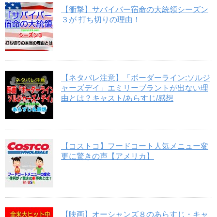
【衝撃】サバイバー宿命の大統領シーズン
３が 打ち切りの理由！
【ネタバレ注意】「ボーダーライン:ソルジ
ャーズデイ」エミリーブラントが出ない理
由とは？キャスト/あらすじ/感想
【コストコ】フードコート人気メニュー変
更に驚きの声【アメリカ】
【映画】オーシャンズ８のあらすじ・キャ