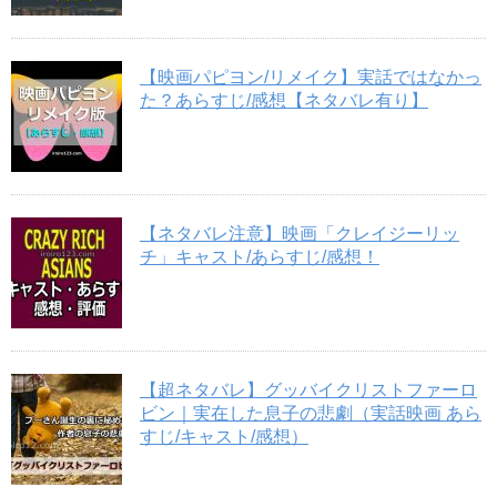
【映画パピヨン/リメイク】実話ではなかっ
た？あらすじ/感想【ネタバレ有り】
【ネタバレ注意】映画「クレイジーリッ
チ」キャスト/あらすじ/感想！
【超ネタバレ】グッバイクリストファーロ
ビン｜実在した息子の悲劇（実話映画 あら
すじ/キャスト/感想）