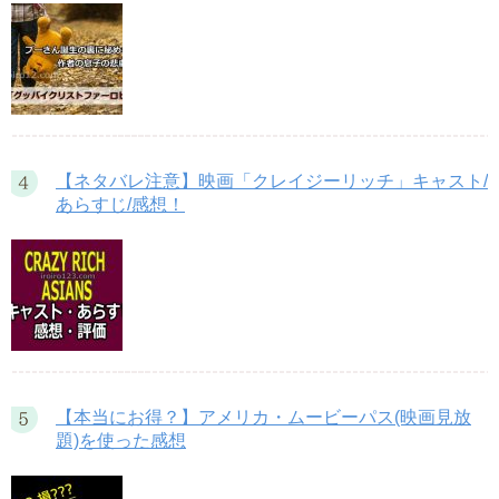
【ネタバレ注意】映画「クレイジーリッチ」キャスト/
あらすじ/感想！
【本当にお得？】アメリカ・ムービーパス(映画見放
題)を使った感想