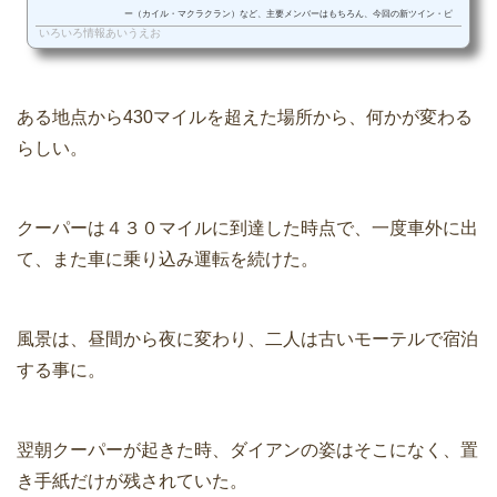
ー（カイル・マクラクラン）など、主要メンバーはもちろん、今回の新ツイン・ピ
いろいろ情報あいうえお
ークス2017では、毎回超豪華なキャストが登場する事でも話題になっています。
「新ツイン・ピークス2017」...
ある地点から430マイルを超えた場所から、何かが変わる
らしい。
クーパーは４３０マイルに到達した時点で、一度車外に出
て、また車に乗り込み運転を続けた。
風景は、昼間から夜に変わり、二人は古いモーテルで宿泊
する事に。
翌朝クーパーが起きた時、ダイアンの姿はそこになく、置
き手紙だけが残されていた。