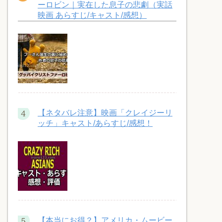
ーロビン｜実在した息子の悲劇（実話
映画 あらすじ/キャスト/感想）
【ネタバレ注意】映画「クレイジーリ
ッチ」キャスト/あらすじ/感想！
【本当にお得？】アメリカ・ムービー