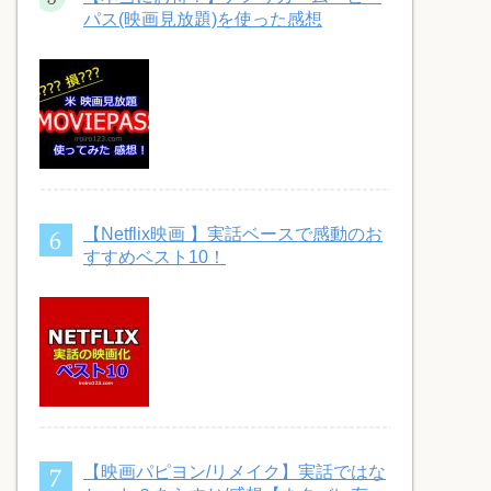
パス(映画見放題)を使った感想
【Netflix映画 】実話ベースで感動のお
すすめベスト10！
【映画パピヨン/リメイク】実話ではな