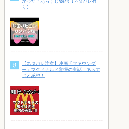
かった？あらすじ/感想【ネタバレ有
り】
【ネタバレ注意】映画「ファウンダ
ー」マクドナルド驚愕の実話！あらす
じと感想！